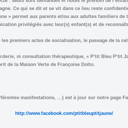
té : seuls sont demandés et notés le prénom de l’enfant 
gne. Ce qui se dit et se vit dans ce lieu reste confidentie
Jaune » permet aux parents et/ou aux adultes familiers de t
tion privilégiés avec leur(s) enfant(s) et de reconnaîtr
se les premiers actes de socialisation, le passage de la ce
rderie, ni consultation thérapeutique, « P’tit Bleu P’tit J
rit de la Maison Verte de Françoise Dolto.
ifférentes manifestations, …) est à jour sur notre page F
http://www.facebook.com/ptitbleuptitjaune/