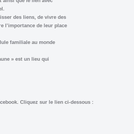
ainsi que le lien avec
l.
isser des liens, de vivre des
e l’importance de leur place
llule familiale au monde
aune » est un lieu qui
acebook. Cliquez sur le lien ci-dessous :